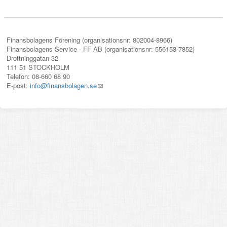
Finansbolagens Förening (organisationsnr: 802004-8966)
Finansbolagens Service - FF AB (organisationsnr: 556153-7852)
Drottninggatan 32
111 51 STOCKHOLM
Telefon: 08-660 68 90
E-post:
info@finansbolagen.se
(link
sends
e-
mail)