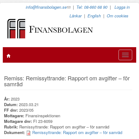
Hoppa
info@finansbolagen.se
(link
|
Tel: 08-660 68 90
|
Logga in
till
sends
Länkar
|
English
|
Om cookies
huvudinnehåll
e-
mail)
Toggle
navigat
Remiss: Remissyttrande: Rapport om avgifter – för
samråd
År:
2023
Datum:
2023.03.21
FF dnr:
2023/05
Mottagare:
Finansinspektionen
Mottagare dnr:
FI 23-6059
Rubrik:
Remissyttrande: Rapport om avgifter – för samråd
Dokument:
Remissyttrande: Rapport om avgifter – för samråd