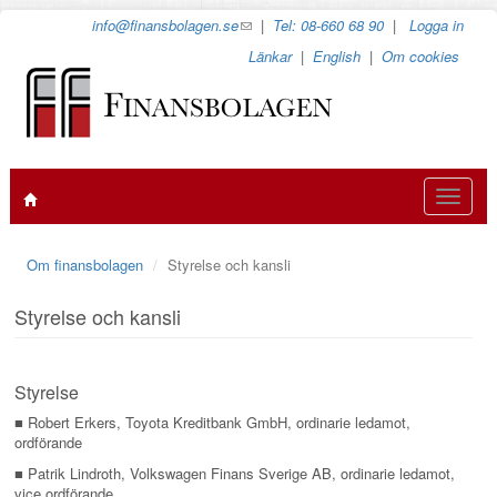
Hoppa
info@finansbolagen.se
(link
|
Tel: 08-660 68 90
|
Logga in
till
sends
Länkar
|
English
|
Om cookies
huvudinnehåll
e-
mail)
Toggle
navigat
Om finansbolagen
Styrelse och kansli
Styrelse och kansli
Styrelse
■ Robert Erkers, Toyota Kreditbank GmbH, ordinarie ledamot,
ordförande
■ Patrik Lindroth, Volkswagen Finans Sverige AB, ordinarie ledamot,
vice ordförande