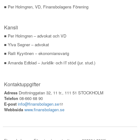
■ Per Holmgren, VD, Finansbolagens Förening
Kansli
■ Per Holmgren – advokat och VD
■ Ylva Segner – advokat
■ Raili Kyyrönen – ekonomiansvarig
■ Amanda Edblad –
(jur. stud.)
Juridik- och IT stöd
Kontaktuppgifter
Adress
Drottninggatan 32, 11 tr., 111 51 STOCKHOLM
Telefon
08-660 68 90
E-post
info@finansbolagen.se
(link
Webbsida
www.finansbolagen.se
sends
e-
mail)