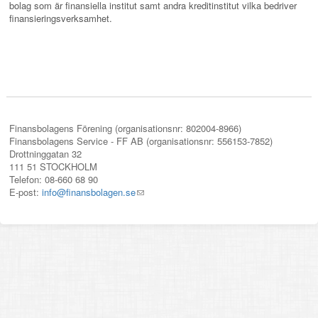
bolag som är finansiella institut samt andra kreditinstitut vilka bedriver
finansieringsverksamhet.
Finansbolagens Förening (organisationsnr: 802004-8966)
Finansbolagens Service - FF AB (organisationsnr: 556153-7852)
Drottninggatan 32
111 51 STOCKHOLM
Telefon: 08-660 68 90
E-post:
info@finansbolagen.se
(link
sends
e-
mail)