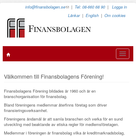
Hoppa
info@finansbolagen.se
(link
|
Tel: 08-660 68 90
|
Logga in
till
sends
Länkar
|
English
|
Om cookies
huvudinnehåll
e-
mail)
Toggle
navigat
Välkommen till Finansbolagens Förening!
Finansbolagens Förening bildades år 1960 och är en
branschorganisation för finansbolag.
Bland föreningens medlemmar återfinns företag som driver
finansieringsverksamhet.
Föreningens ändamål är att samla branschen och verka för en sund
utveckling med beaktande av etiska regler för medlemsföretagen.
Medlemmar i föreningen är finansbolag vilka är kreditmarknadsbolag,