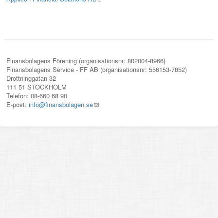
external)
is
external)
Finansbolagens Förening (organisationsnr: 802004-8966)
Finansbolagens Service - FF AB (organisationsnr: 556153-7852)
Drottninggatan 32
111 51 STOCKHOLM
Telefon: 08-660 68 90
E-post:
info@finansbolagen.se
(link
sends
e-
mail)