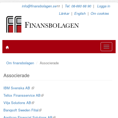
Hoppa
info@finansbolagen.se
(link
|
Tel: 08-660 68 90
|
Logga in
till
sends
Länkar
|
English
|
Om cookies
huvudinnehåll
e-
mail)
Toggle
navigat
Om finansbolagen
Associerade
Associerade
IBM Svenska AB
(link
is
Tellox Finansservice AB
(link
external)
is
Vilja Solutions AB
(link
external)
is
Banqsoft Sweden Filial
(link
external)
is
Applicon Financial Solutions AB
(link