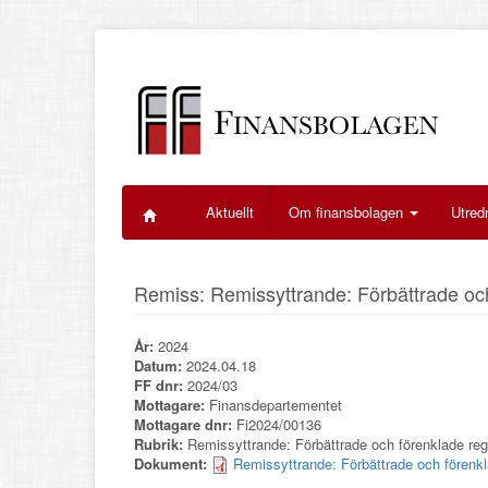
Hoppa
till
huvudinnehåll
Aktuellt
Om finansbolagen
Utred
Remiss: Remissyttrande: Förbättrade och 
År:
2024
Datum:
2024.04.18
FF dnr:
2024/03
Mottagare:
Finansdepartementet
Mottagare dnr:
Fi2024/00136
Rubrik:
Remissyttrande: Förbättrade och förenklade regl
Dokument:
Remissyttrande: Förbättrade och förenkla