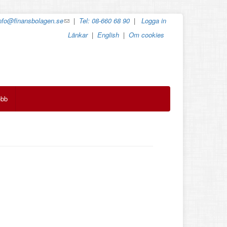
nfo@finansbolagen.se
(link
|
Tel: 08-660 68 90
|
Logga in
sends
Länkar
|
English
|
Om cookies
e-
mail)
ebb