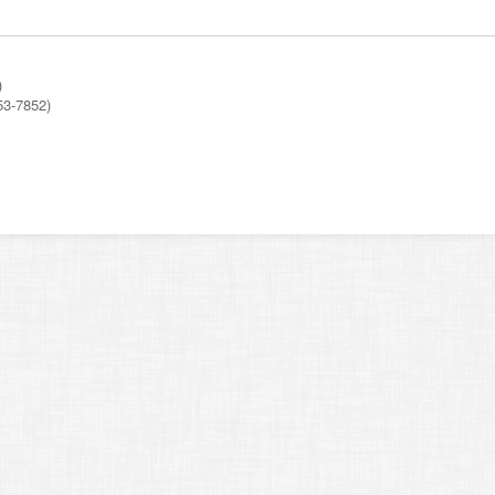
)
53-7852)