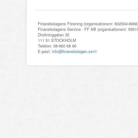
Finansbolagens Förening (organisationsnr: 802004-8966
Finansbolagens Service - FF AB (organisationsnr: 5561
Drottninggatan 32
111 51 STOCKHOLM
Telefon: 08-660 68 90
E-post:
info@finansbolagen.se
(link
sends
e-
mail)