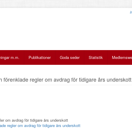
i
ningar m.m.
Publikationer
Goda seder
Statistik
Medlemsw
förenklade regler om avdrag för tidigare års underskott
er om avdrag för tidigare års underskott
de regler om avdrag för tidigare års underskott