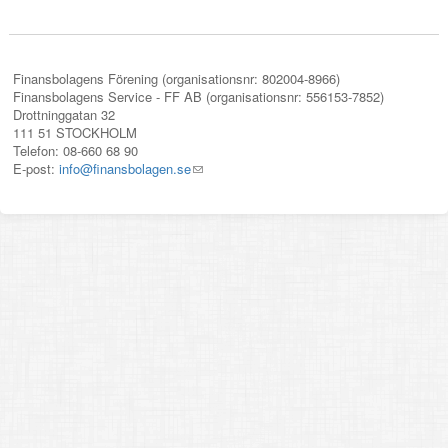
Finansbolagens Förening (organisationsnr: 802004-8966)
Finansbolagens Service - FF AB (organisationsnr: 556153-7852)
Drottninggatan 32
111 51 STOCKHOLM
Telefon: 08-660 68 90
E-post:
info@finansbolagen.se
(link
sends
e-
mail)