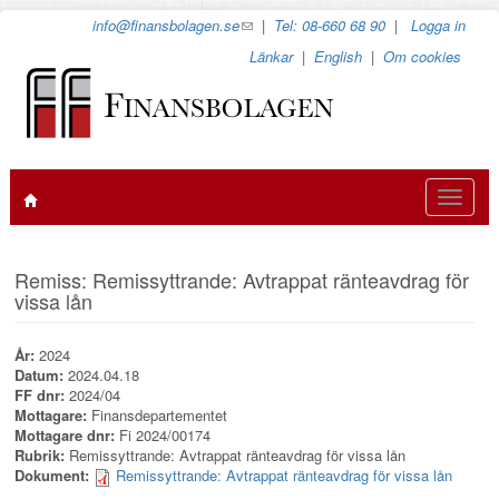
Hoppa
info@finansbolagen.se
(link
|
Tel: 08-660 68 90
|
Logga in
till
sends
Länkar
|
English
|
Om cookies
huvudinnehåll
e-
mail)
Toggle
navigat
Remiss: Remissyttrande: Avtrappat ränteavdrag för
vissa lån
År:
2024
Datum:
2024.04.18
FF dnr:
2024/04
Mottagare:
Finansdepartementet
Mottagare dnr:
Fi 2024/00174
Rubrik:
Remissyttrande: Avtrappat ränteavdrag för vissa lån
Dokument:
Remissyttrande: Avtrappat ränteavdrag för vissa lån