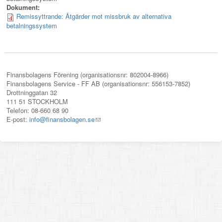
Dokument:
Remissyttrande: Åtgärder mot missbruk av alternativa
betalningssystem
Finansbolagens Förening (organisationsnr: 802004-8966)
Finansbolagens Service - FF AB (organisationsnr: 556153-7852)
Drottninggatan 32
111 51 STOCKHOLM
Telefon: 08-660 68 90
E-post:
info@finansbolagen.se
(link
sends
e-
mail)