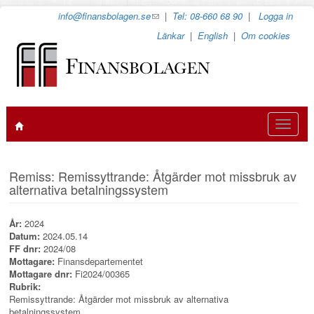
Hoppa
info@finansbolagen.se
(link
|
Tel: 08-660 68 90
|
Logga in
till
sends
Länkar
|
English
|
Om cookies
huvudinnehåll
e-
mail)
Toggle
navigat
Remiss: Remissyttrande: Åtgärder mot missbruk av
alternativa betalningssystem
År:
2024
Datum:
2024.05.14
FF dnr:
2024/08
Mottagare:
Finansdepartementet
Mottagare dnr:
Fi2024/00365
Rubrik:
Remissyttrande: Åtgärder mot missbruk av alternativa
betalningssystem